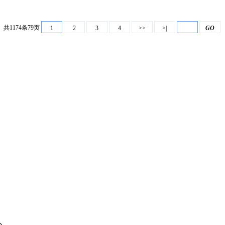
共1174条79页
1
2
3
4
>>
>|
GO
主办