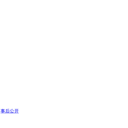
>
事后公开