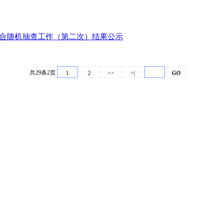
门联合随机抽查工作（第二次）结果公示
共29条2页
1
2
>>
>|
GO