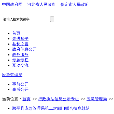
中国政府网
|
河北省人民政府
|
保定市人民政府
首页
走进顺平
县长之窗
政府信息公开
政务服务
专题专栏
互动交流
应急管理局
事前公开
事后公开
当前位置：
首页
>>
行政执法信息公示专栏
>>
应急管理局
>
顺平县应急管理局第二次部门联合抽查总结