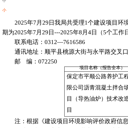
中
小
2025
年
7
月
29
日我局共受理
1
个建设项目环
期
为
2025
年
7
月
29
日---
2025
年
8
月
4
日（
5
个工作
联系电话：0312
—
7616586
通讯地址：
顺平县桃源大街与永平路交叉
邮 编：07
2250
项目名称（报告全本）
保定市平顺公路养护工
限公司沥青混凝土拌合
目（导热油炉）技术改
目
注：根据《建设项目环境影响评价政府信