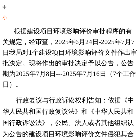
中
小
根据建设项目环境影响评价审批程序的有
关规定，经审查，
2025
年
6
月
24
日
-
2025
年
7
月
7
日我局对
1个
建设项目环境影响评价文件作出审
批决定。现将作出的审批决定予以公告，公告
期为
2025
年
7
月
8
日
---
2025
年
7
月
16
日（
7
个工作
日）。
行政复议与行政诉讼权利告知：依据《中
华人民共和国行政复议法》和《中华人民共和
国行政诉讼法》，公民、法人或者其他组织认
为公告的建设项目环境影响评价文件侵犯其合