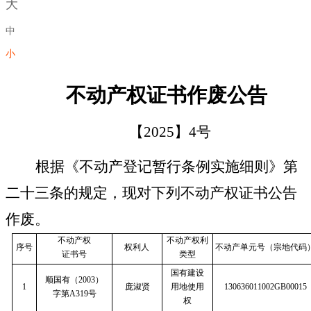
大
中
小
不动产权证书作废公告
【
2025
】
4
号
根据《不动产登记暂行条例实施细则》第
二十三条的规定，现对下列不动产权证书公告
作废。
不动产权
不动产权利
序号
权利人
不动产单元号（宗地代码
证书号
类型
国有建设
顺国有（
2003
）
1
庞淑贤
用地使用
130636011002GB00015
字
第
A319
号
权