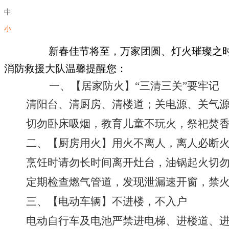
中
小
新春佳节将至，万家团圆、灯火璀璨之
消防救援大队温馨提醒您：
一、【居家防火】
“三清三关”要牢记
清阳台、清厨房、清楼道；关电源、关气
切勿卧床吸烟，教育儿童不玩火，祭祀焚
二、【厨房用火】用火不离人，离人必断
烹饪时请勿长时间离开灶台，油锅起火切
定期检查燃气管道，发现泄漏速开窗，禁
三
、【电动车辆】不进楼，不入户
电动自行车及电池严禁进电梯、进楼道、