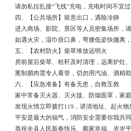
请勿私拉乱接
“飞线”充电，充电时间不宜
四
、【公共场所】留意出口，遇险冷静
进入商场、影院、景区等人员密集场所，
如遇火灾，湿巾捂口鼻，弯腰低姿快撤离
五
、【农村防火】柴草堆放远明火
房前屋后柴草、秸秆及时清理，远离炉灶
熏制腊肉需专人看管，切勿用汽油、酒精
六
、【应急准备】有备无患，自救互救
家中常备灭火器、灭火毯、防烟面罩，家
发现火情立即拨打
119，讲清地址、起火
平安是最大的福气，消防安全需要你我共
恭祝全
县
人民新春快乐、阖家幸福、岁岁