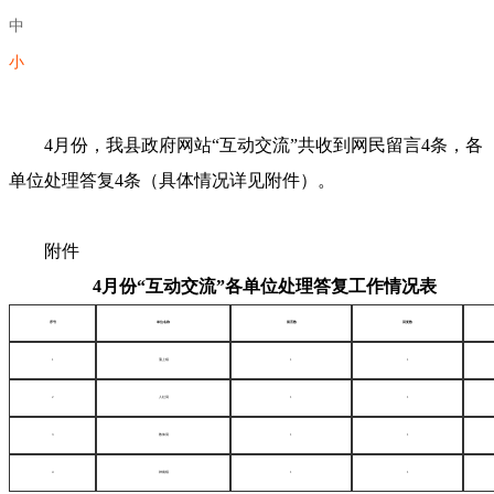
中
小
4月份，我县政府网站“互动交流”共收到网民留言4条，各
单位处理答复4条（具体情况详见附件）。
附件
4月份“互动交流”各单位处理答复工作情况表
序号
单位名称
留言数
回复数
1
蒲上镇
1
1
2
人社局
1
1
3
教体局
1
1
4
神南镇
1
1